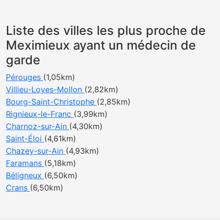
Liste des villes les plus proche de
Meximieux ayant un médecin de
garde
Pérouges
(1,05km)
Villieu-Loyes-Mollon
(2,82km)
Bourg-Saint-Christophe
(2,85km)
Rignieux-le-Franc
(3,99km)
Charnoz-sur-Ain
(4,30km)
Saint-Éloi
(4,61km)
Chazey-sur-Ain
(4,93km)
Faramans
(5,18km)
Béligneux
(6,50km)
Crans
(6,50km)