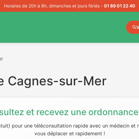
Horaires de 20h à 8h, dimanches et jours fériés -
01 89 01 22 40
V
er
e Cagnes-sur-Mer
sultez et recevez une ordonnance 
tuit) pour une téléconsultation rapide avec un médecin et
vous déplacer et rapidement !