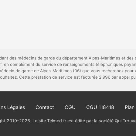
pendant des médecins de garde du département Alpes-Maritimes et des 
catif, en complément du service de renseignements téléphoniques payan
médecin de garde de Alpes-Maritimes (06) que vous recherchez pour 
 souhaitez. Cette prestation de service est facturée 2.99€ par appel p
ns Légales
Contact
CGU
CGU 118418
Plan 
ht 2019-2026. Le site Telmed.fr est édité par la société Qui Trou