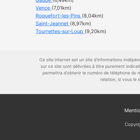
Gaude
(6,49km)
Vence
(7,01km)
Roquefort-les-Pins
(8,04km)
Saint-Jeannet
(8,97km)
Tourrettes-sur-Loup
(9,20km)
Ce site internet est un site d'informations indé
sur ce site sont délivrées à titre purement indi
permettra d'obtenir le numéro de téléphone du 
relation, si vous le
Mentio
Copyrig