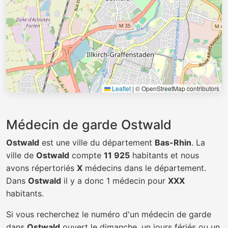
Leaflet
|
© OpenStreetMap contributors
Médecin de garde Ostwald
Ostwald
est une ville du département
Bas-Rhin
. La
ville de
Ostwald
compte
11 925
habitants et nous
avons répertoriés
X
médecins dans le département.
Dans
Ostwald
il y a donc 1 médecin pour
XXX
habitants.
Si vous recherchez le numéro d'un médecin de garde
dans
Ostwald
ouvert le dimanche, un jours fériés ou un