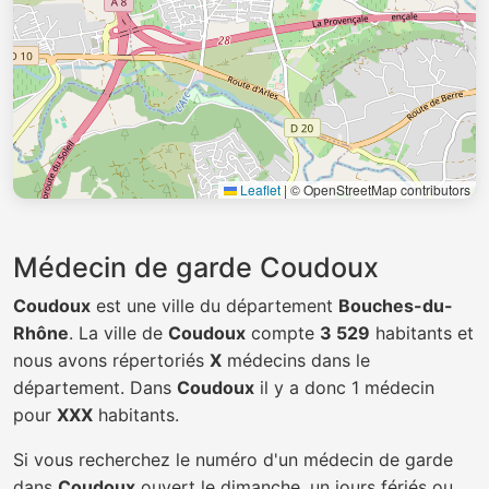
Leaflet
|
© OpenStreetMap contributors
Médecin de garde Coudoux
Coudoux
est une ville du département
Bouches-du-
Rhône
. La ville de
Coudoux
compte
3 529
habitants et
nous avons répertoriés
X
médecins dans le
département. Dans
Coudoux
il y a donc 1 médecin
pour
XXX
habitants.
Si vous recherchez le numéro d'un médecin de garde
dans
Coudoux
ouvert le dimanche, un jours fériés ou