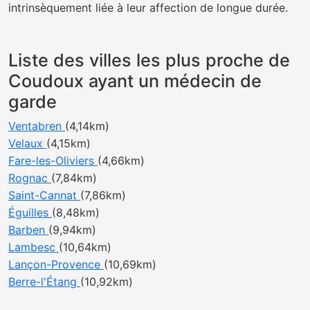
intrinsèquement liée à leur affection de longue durée.
Liste des villes les plus proche de
Coudoux ayant un médecin de
garde
Ventabren
(4,14km)
Velaux
(4,15km)
Fare-les-Oliviers
(4,66km)
Rognac
(7,84km)
Saint-Cannat
(7,86km)
Éguilles
(8,48km)
Barben
(9,94km)
Lambesc
(10,64km)
Lançon-Provence
(10,69km)
Berre-l'Étang
(10,92km)