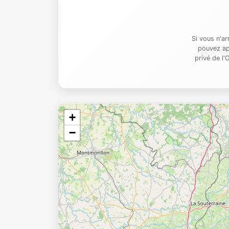
Si vous n'a
pouvez ap
privé de l
+
−