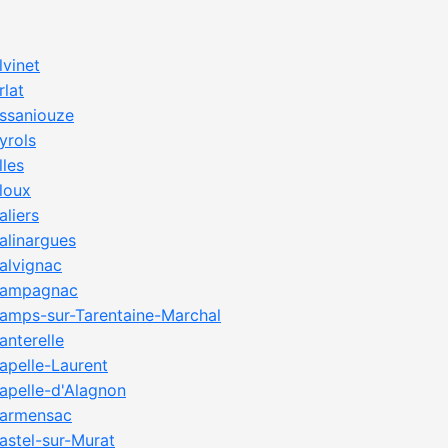
lvinet
rlat
ssaniouze
yrols
lles
loux
aliers
alinargues
alvignac
ampagnac
amps-sur-Tarentaine-Marchal
anterelle
apelle-Laurent
apelle-d'Alagnon
armensac
astel-sur-Murat