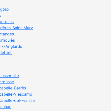
lgoux
u
verolles
rrières-Saint-Mary
ntanges
urnoulès
eix-Anglards
idefont
besserette
brousse
capelle-Barrès
capelle-Viescamp
capelle-del-Fraisse
dinhac