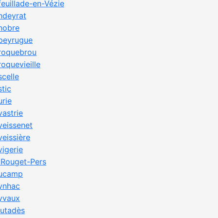
feuillade-en-Vézie
ndeyrat
nobre
peyrugue
roquebrou
roquevieille
scelle
stic
urie
vastrie
veissenet
veissière
vigerie
 Rouget-Pers
ucamp
ynhac
yvaux
eutadès