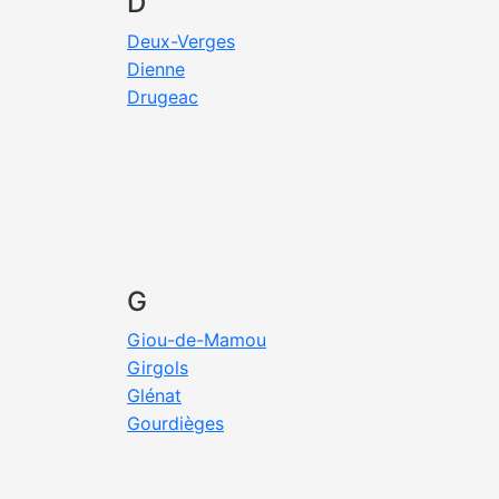
D
Deux-Verges
Dienne
Drugeac
G
Giou-de-Mamou
Girgols
Glénat
Gourdièges