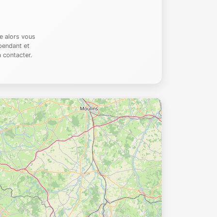
e alors vous
pendant et
 contacter.