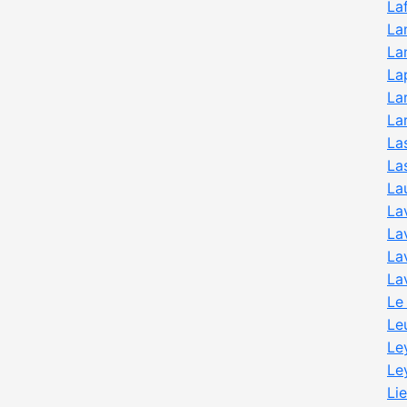
La
La
La
La
La
La
La
La
La
La
La
La
La
Le
Le
Le
Le
Li