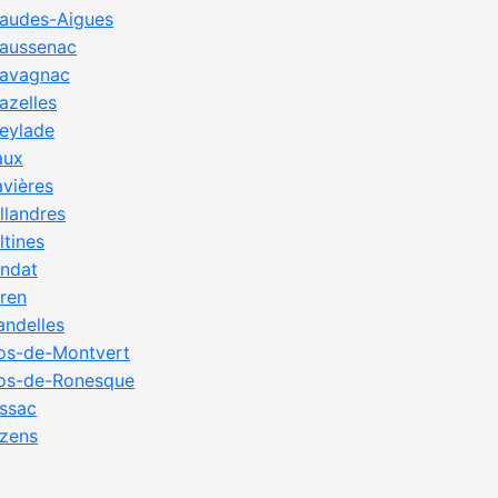
audes-Aigues
aussenac
avagnac
azelles
eylade
aux
avières
llandres
ltines
ndat
ren
andelles
os-de-Montvert
os-de-Ronesque
ssac
zens