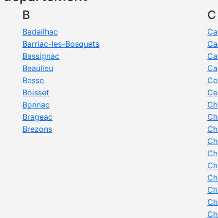
B
C
Badailhac
Ca
Barriac-les-Bosquets
Ca
Bassignac
Ca
Beaulieu
Ca
Besse
Ce
Boisset
Ce
Bonnac
Ch
Brageac
Ch
Brezons
Ch
Ch
Ch
Ch
Ch
Ch
Ch
Ch