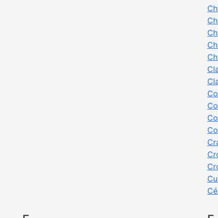
Ch
Ch
Ch
Ch
Ch
Cl
Cl
Co
Co
Co
Co
Cr
Cr
Cr
Cu
Cé