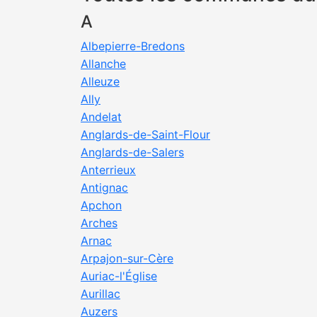
A
Albepierre-Bredons
Allanche
Alleuze
Ally
Andelat
Anglards-de-Saint-Flour
Anglards-de-Salers
Anterrieux
Antignac
Apchon
Arches
Arnac
Arpajon-sur-Cère
Auriac-l'Église
Aurillac
Auzers