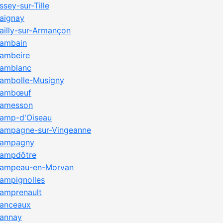
ssey-sur-Tille
aignay
ailly-sur-Armançon
ambain
ambeire
amblanc
ambolle-Musigny
ambœuf
amesson
amp-d'Oiseau
ampagne-sur-Vingeanne
ampagny
ampdôtre
ampeau-en-Morvan
ampignolles
amprenault
anceaux
annay