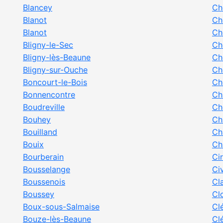
Blancey
Ch
Blanot
Ch
Blanot
Ch
Bligny-le-Sec
Ch
Bligny-lès-Beaune
Ch
Bligny-sur-Ouche
Ch
Boncourt-le-Bois
Ch
Bonnencontre
Ch
Boudreville
Ch
Bouhey
Ch
Bouilland
Ch
Bouix
Ch
Bourberain
Cir
Bousselange
Ci
Boussenois
Cl
Boussey
Cl
Boux-sous-Salmaise
Cl
Bouze-lès-Beaune
Cl