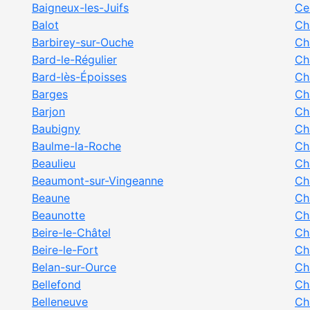
Baigneux-les-Juifs
Ce
Balot
Ch
Barbirey-sur-Ouche
Ch
Bard-le-Régulier
Ch
Bard-lès-Époisses
Ch
Barges
Ch
Barjon
Ch
Baubigny
Ch
Baulme-la-Roche
Ch
Beaulieu
Ch
Beaumont-sur-Vingeanne
Ch
Beaune
Ch
Beaunotte
Ch
Beire-le-Châtel
Ch
Beire-le-Fort
Ch
Belan-sur-Ource
Ch
Bellefond
Ch
Belleneuve
Ch