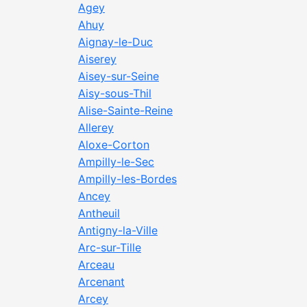
Agey
Ahuy
Aignay-le-Duc
Aiserey
Aisey-sur-Seine
Aisy-sous-Thil
Alise-Sainte-Reine
Allerey
Aloxe-Corton
Ampilly-le-Sec
Ampilly-les-Bordes
Ancey
Antheuil
Antigny-la-Ville
Arc-sur-Tille
Arceau
Arcenant
Arcey