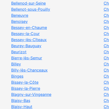
Bellenod-sur-Seine
Ch
Bellenot-sous-Pouilly
Ch
Beneuvre
Ch
Benoisey
Ch
Bessey-en-Chaume
Ch
Bessey-la-Cour
Ch
Bessey-lès-Cîteaux
Ch
Beurey-Bauguay
Ch
Beurizot
Ch
Bierre-lès-Semur
Ch
Billey
Ch
Billy-lès-Chanceaux
Ch
Binges
Ch
Bissey-la-Côte
Ch
Bissey-la-Pierre
Ch
Blagny-sur-Vingeanne
Ch
Blaisy-Bas
Ch
Blaisy-Haut
Ch