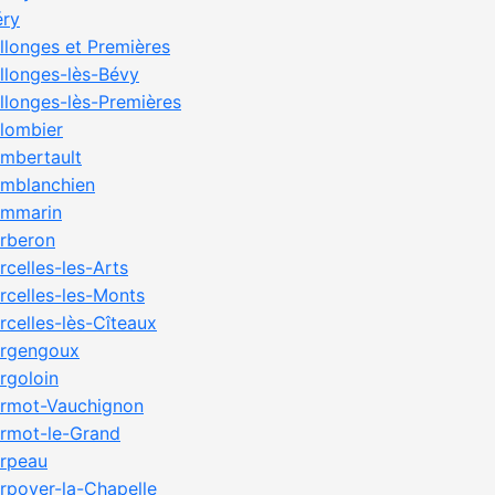
éry
llonges et Premières
llonges-lès-Bévy
llonges-lès-Premières
lombier
mbertault
mblanchien
mmarin
rberon
rcelles-les-Arts
rcelles-les-Monts
rcelles-lès-Cîteaux
rgengoux
rgoloin
rmot-Vauchignon
rmot-le-Grand
rpeau
rpoyer-la-Chapelle