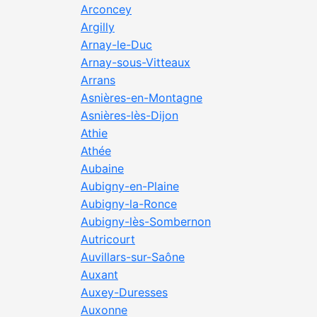
Arconcey
Argilly
Arnay-le-Duc
Arnay-sous-Vitteaux
Arrans
Asnières-en-Montagne
Asnières-lès-Dijon
Athie
Athée
Aubaine
Aubigny-en-Plaine
Aubigny-la-Ronce
Aubigny-lès-Sombernon
Autricourt
Auvillars-sur-Saône
Auxant
Auxey-Duresses
Auxonne