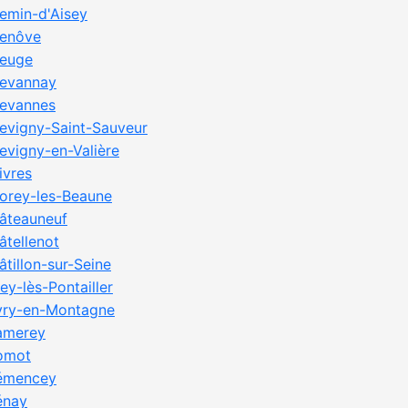
emin-d'Aisey
enôve
euge
evannay
evannes
evigny-Saint-Sauveur
evigny-en-Valière
ivres
orey-les-Beaune
âteauneuf
âtellenot
âtillon-sur-Seine
ey-lès-Pontailler
vry-en-Montagne
amerey
omot
émencey
énay