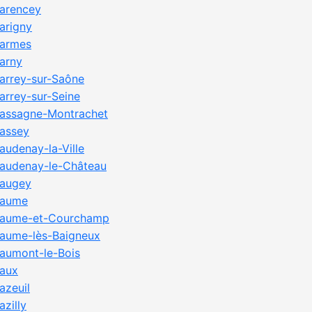
arencey
arigny
armes
arny
arrey-sur-Saône
arrey-sur-Seine
assagne-Montrachet
assey
audenay-la-Ville
audenay-le-Château
augey
aume
aume-et-Courchamp
aume-lès-Baigneux
aumont-le-Bois
aux
azeuil
azilly