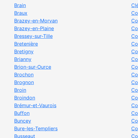
Brain
Cl
Braux
Co
Brazey-en-Morvan
Co
Brazey-en-Plaine
Co
Bressey-sur-Tille
Co
Bretenière
Co
Bretigny
Co
Brianny
Co
Brion-sur-Ource
Co
Brochon
Co
Brognon
Co
Broin
Co
Broindon
Co
Brémur-et-Vaurois
Co
Buffon
Co
Buncey
Co
Bure-les-Templiers
Co
Busseaut
Co