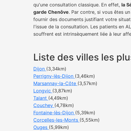
qu'une consultation classique. En effet,
la S
garde Chenôve
. Par contre, si vous êtes u
fournir des documents justifiant votre situa
l'issue de la consultation. Les patients en 
souffrent est intrinsèquement liée à leur af
Liste des villes les 
Dijon
(3,34km)
Perrigny-lès-Dijon
(3,46km)
Marsannay-la-Côte
(3,57km)
Longvic
(3,87km)
Talant
(4,49km)
Couchey
(4,78km)
Fontaine-lès-Dijon
(5,39km)
Corcelles-les-Monts
(5,55km)
Ouges
(5,99km)