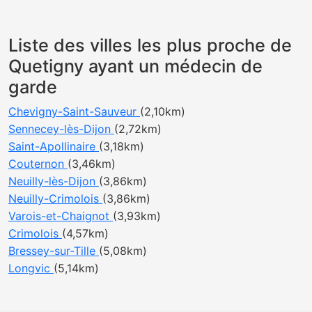
Liste des villes les plus proche de
Quetigny ayant un médecin de
garde
Chevigny-Saint-Sauveur
(2,10km)
Sennecey-lès-Dijon
(2,72km)
Saint-Apollinaire
(3,18km)
Couternon
(3,46km)
Neuilly-lès-Dijon
(3,86km)
Neuilly-Crimolois
(3,86km)
Varois-et-Chaignot
(3,93km)
Crimolois
(4,57km)
Bressey-sur-Tille
(5,08km)
Longvic
(5,14km)