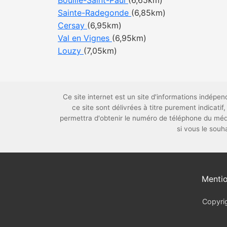
Bouillé-Saint-Paul
(6,65km)
Sainte-Radegonde
(6,85km)
Cersay
(6,95km)
Val en Vignes
(6,95km)
Louzy
(7,05km)
Ce site internet est un site d'informations indé
ce site sont délivrées à titre purement indica
permettra d'obtenir le numéro de téléphone du méd
si vous le souh
Mentio
Copyrig