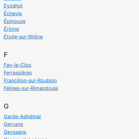
Eyzahut
Échevis
Épinouze
Érôme
Étoile-sur-Rhône
F
Fay-le-Clos
Ferrassières
Francillon-sur-Roubion
Félines-sur-Rimandoule
G
Garde-Adhémar
Gervans
Geyssans