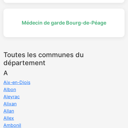
Médecin de garde Bourg-de-Péage
Toutes les communes du
département
A
Aix-en-Diois
Albon
Aleyrac
Alixan
Allan
Allex
Ambonil