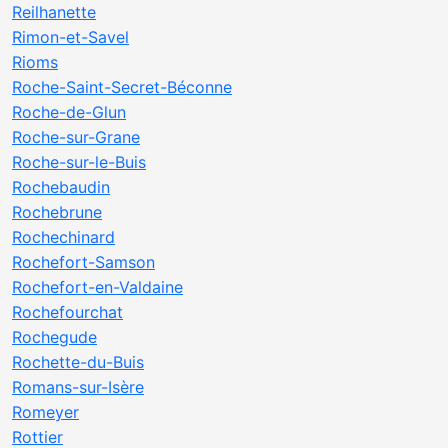
Reilhanette
Rimon-et-Savel
Rioms
Roche-Saint-Secret-Béconne
Roche-de-Glun
Roche-sur-Grane
Roche-sur-le-Buis
Rochebaudin
Rochebrune
Rochechinard
Rochefort-Samson
Rochefort-en-Valdaine
Rochefourchat
Rochegude
Rochette-du-Buis
Romans-sur-Isère
Romeyer
Rottier