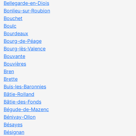
Bellegarde-en-Diois
Bonlieu-sur-Roubion
Bouchet
Boulc
Bourdeaux
Bourg-de-Péage
Bourg-lès-Valence
Bouvante
Bouvières
Bren
Brette
Buis-les-Baronnies
Bâtie-Rolland
Bâtie-des-Fonds
Bégude-de-Mazenc
Bénivay-Ollon
Bésayes
Bésignan