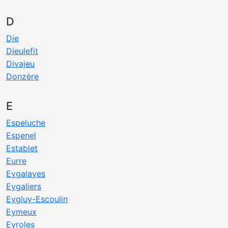
D
Die
Dieulefit
Divajeu
Donzère
E
Espeluche
Espenel
Establet
Eurre
Eygalayes
Eygaliers
Eygluy-Escoulin
Eymeux
Eyroles