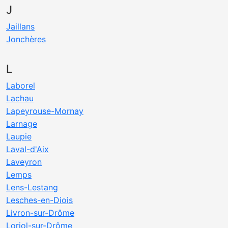
J
Jaillans
Jonchères
L
Laborel
Lachau
Lapeyrouse-Mornay
Larnage
Laupie
Laval-d'Aix
Laveyron
Lemps
Lens-Lestang
Lesches-en-Diois
Livron-sur-Drôme
Loriol-sur-Drôme