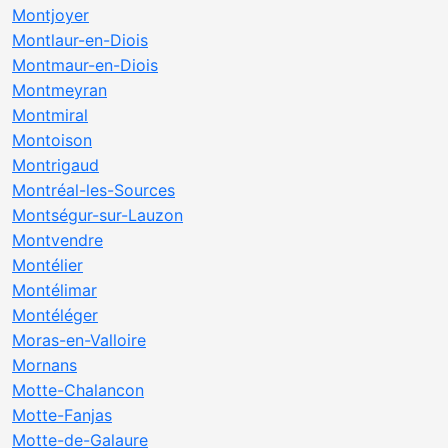
Montjoyer
Montlaur-en-Diois
Montmaur-en-Diois
Montmeyran
Montmiral
Montoison
Montrigaud
Montréal-les-Sources
Montségur-sur-Lauzon
Montvendre
Montélier
Montélimar
Montéléger
Moras-en-Valloire
Mornans
Motte-Chalancon
Motte-Fanjas
Motte-de-Galaure