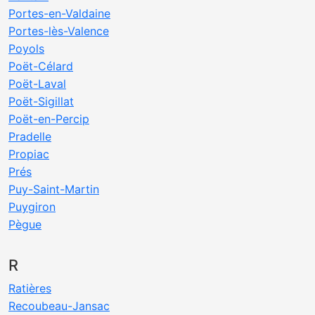
Portes-en-Valdaine
Portes-lès-Valence
Poyols
Poët-Célard
Poët-Laval
Poët-Sigillat
Poët-en-Percip
Pradelle
Propiac
Prés
Puy-Saint-Martin
Puygiron
Pègue
R
Ratières
Recoubeau-Jansac