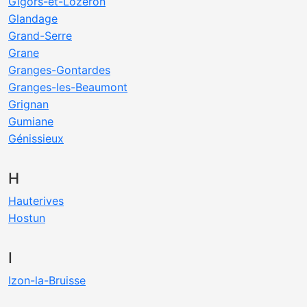
Gigors-et-Lozeron
Glandage
Grand-Serre
Grane
Granges-Gontardes
Granges-les-Beaumont
Grignan
Gumiane
Génissieux
H
Hauterives
Hostun
I
Izon-la-Bruisse