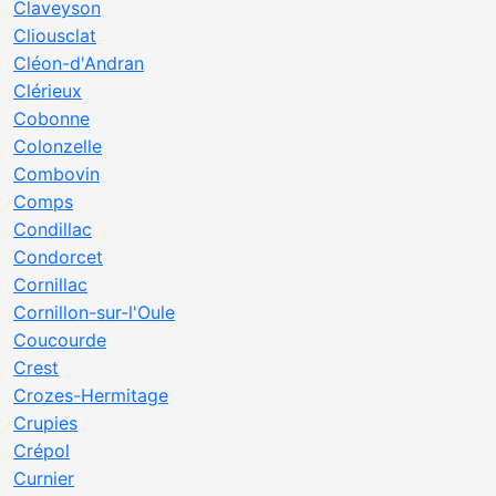
Claveyson
Cliousclat
Cléon-d'Andran
Clérieux
Cobonne
Colonzelle
Combovin
Comps
Condillac
Condorcet
Cornillac
Cornillon-sur-l'Oule
Coucourde
Crest
Crozes-Hermitage
Crupies
Crépol
Curnier