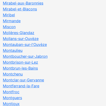
Mirabel-aux-Baronnies
Mirabel-et-Blacons
Miribel
Mirmande
Miscon
Molières-Glandaz
Mollans-sur-Ouvèze
Montauban-sur-l'Ouvèze
Montaulieu
Montboucher-sur-Jabron
Montbrison-sur-Lez
Montbrun-les-Bains
Montchenu
Montclar-sur-Gervanne
Montferrand-la-Fare
Montfroc
Montguers
Montjoux