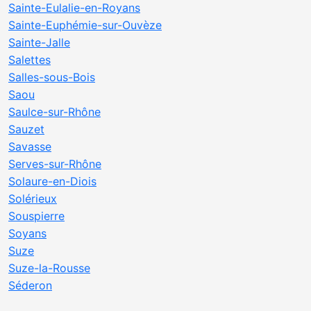
Sainte-Eulalie-en-Royans
Sainte-Euphémie-sur-Ouvèze
Sainte-Jalle
Salettes
Salles-sous-Bois
Saou
Saulce-sur-Rhône
Sauzet
Savasse
Serves-sur-Rhône
Solaure-en-Diois
Solérieux
Souspierre
Soyans
Suze
Suze-la-Rousse
Séderon