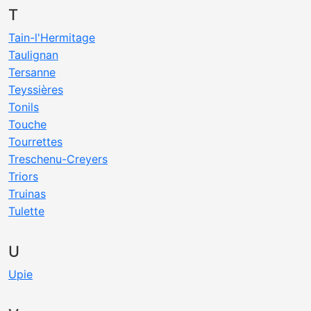
T
Tain-l'Hermitage
Taulignan
Tersanne
Teyssières
Tonils
Touche
Tourrettes
Treschenu-Creyers
Triors
Truinas
Tulette
U
Upie