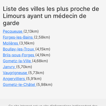
Liste des villes les plus proche de
Limours ayant un médecin de
garde
Pecqueuse
(2,13km)
Forges-les-Bains
(2,58km)
Molières
(3,16km)
Boullay-les-Troux
(4,15km)
Briis-sous-Forges
(4,19km)
Gometz-la-Ville
(4,68km)
Janvry
(5,70km)
Vaugrigneuse
(5,73km)
Angervilliers
(5,91km)
Gometz-le-Châtel
(5,98km)