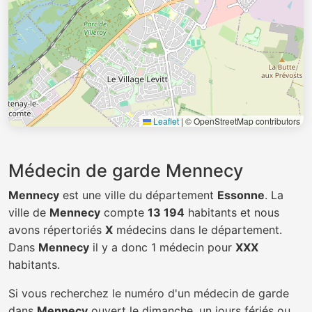
Leaflet
|
© OpenStreetMap contributors
Médecin de garde Mennecy
Mennecy
est une ville du département
Essonne
. La
ville de
Mennecy
compte
13 194
habitants et nous
avons répertoriés
X
médecins dans le département.
Dans
Mennecy
il y a donc 1 médecin pour
XXX
habitants.
Si vous recherchez le numéro d'un médecin de garde
dans
Mennecy
ouvert le dimanche, un jours fériés ou