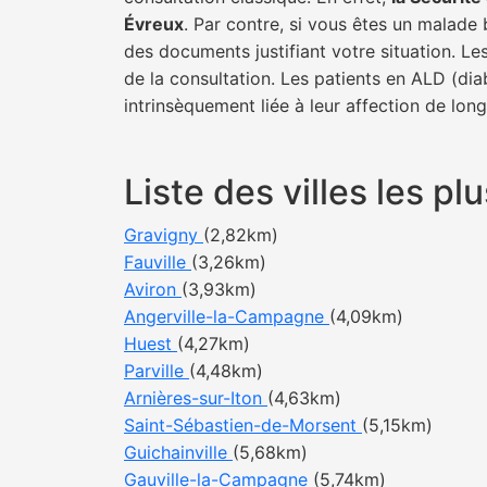
Évreux
. Par contre, si vous êtes un malade 
des documents justifiant votre situation. Le
de la consultation. Les patients en ALD (di
intrinsèquement liée à leur affection de lon
Liste des villes les 
Gravigny
(2,82km)
Fauville
(3,26km)
Aviron
(3,93km)
Angerville-la-Campagne
(4,09km)
Huest
(4,27km)
Parville
(4,48km)
Arnières-sur-Iton
(4,63km)
Saint-Sébastien-de-Morsent
(5,15km)
Guichainville
(5,68km)
Gauville-la-Campagne
(5,74km)