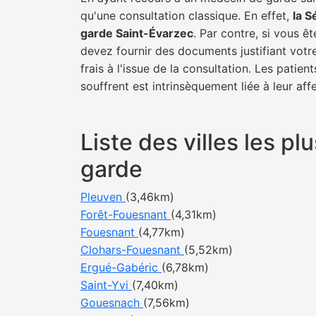
qu'une consultation classique. En effet,
la S
garde Saint-Évarzec
. Par contre, si vous ê
devez fournir des documents justifiant votr
frais à l'issue de la consultation. Les pati
souffrent est intrinsèquement liée à leur af
Liste des villes les 
garde
Pleuven
(3,46km)
Forêt-Fouesnant
(4,31km)
Fouesnant
(4,77km)
Clohars-Fouesnant
(5,52km)
Ergué-Gabéric
(6,78km)
Saint-Yvi
(7,40km)
Gouesnach
(7,56km)