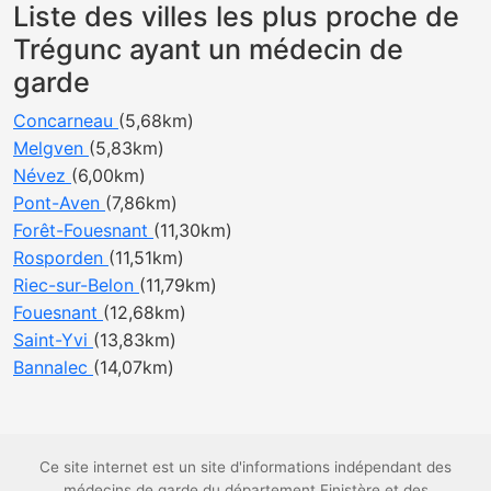
Liste des villes les plus proche de
Trégunc ayant un médecin de
garde
Concarneau
(5,68km)
Melgven
(5,83km)
Névez
(6,00km)
Pont-Aven
(7,86km)
Forêt-Fouesnant
(11,30km)
Rosporden
(11,51km)
Riec-sur-Belon
(11,79km)
Fouesnant
(12,68km)
Saint-Yvi
(13,83km)
Bannalec
(14,07km)
Ce site internet est un site d'informations indépendant des
médecins de garde du département Finistère et des