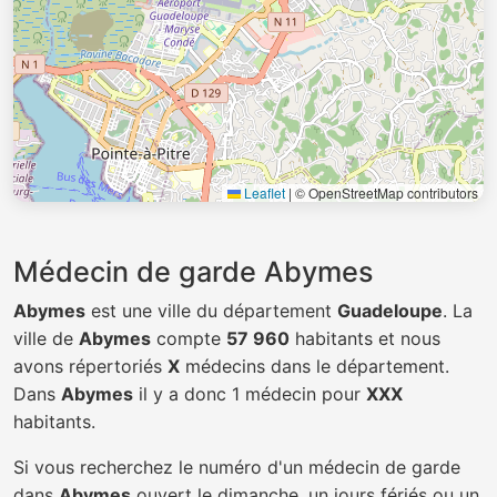
Leaflet
|
© OpenStreetMap contributors
Médecin de garde Abymes
Abymes
est une ville du département
Guadeloupe
. La
ville de
Abymes
compte
57 960
habitants et nous
avons répertoriés
X
médecins dans le département.
Dans
Abymes
il y a donc 1 médecin pour
XXX
habitants.
Si vous recherchez le numéro d'un médecin de garde
dans
Abymes
ouvert le dimanche, un jours fériés ou un