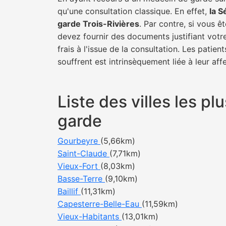
qu'une consultation classique. En effet,
la S
garde Trois-Rivières
. Par contre, si vous ê
devez fournir des documents justifiant votr
frais à l'issue de la consultation. Les pati
souffrent est intrinsèquement liée à leur af
Liste des villes les p
garde
Gourbeyre
(5,66km)
Saint-Claude
(7,71km)
Vieux-Fort
(8,03km)
Basse-Terre
(9,10km)
Baillif
(11,31km)
Capesterre-Belle-Eau
(11,59km)
Vieux-Habitants
(13,01km)