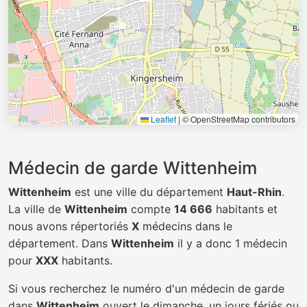
Leaflet
|
© OpenStreetMap contributors
Médecin de garde Wittenheim
Wittenheim
est une ville du département
Haut-Rhin
.
La ville de
Wittenheim
compte
14 666
habitants et
nous avons répertoriés
X
médecins dans le
département. Dans
Wittenheim
il y a donc 1 médecin
pour
XXX
habitants.
Si vous recherchez le numéro d'un médecin de garde
dans
Wittenheim
ouvert le dimanche, un jours fériés ou