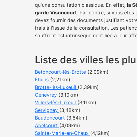
qu'une consultation classique. En effet,
la S
garde Visoncourt
. Par contre, si vous êtes
devez fournir des documents justifiant votr
frais à l'issue de la consultation. Les pati
souffrent est intrinsèquement liée à leur af
Liste des villes les 
Betoncourt-lès-Brotte
(2,09km)
Éhuns
(2,21km)
Brotte-lès-Luxeuil
(2,39km)
Genevrey
(3,10km)
Villers-lès-Luxeuil
(3,11km)
Servigney
(3,48km)
Baudoncourt
(3,64km)
Abelcourt
(4,09km)
Sainte-Marie-en-Chaux
(4,12km)