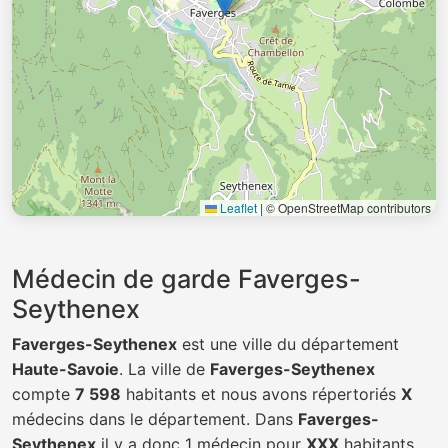
Leaflet
|
© OpenStreetMap contributors
Médecin de garde Faverges-
Seythenex
Faverges-Seythenex
est une ville du département
Haute-Savoie
. La ville de
Faverges-Seythenex
compte
7 598
habitants et nous avons répertoriés
X
médecins dans le département. Dans
Faverges-
Seythenex
il y a donc 1 médecin pour
XXX
habitants.