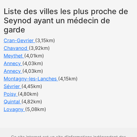
Liste des villes les plus proche de
Seynod ayant un médecin de
garde
Cran-Gevrier
(3,15km)
Chavanod
(3,92km)
Meythet
(4,01km)
Annecy
(4,03km)
Annecy
(4,03km)
Montagny-les-Lanches
(4,15km)
Sévrier
(4,45km)
Poisy
(4,80km)
Quintal
(4,82km)
Lovagny
(5,08km)