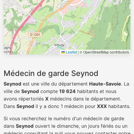
Leaflet
|
© OpenStreetMap contributors
Médecin de garde Seynod
Seynod
est une ville du département
Haute-Savoie
. La
ville de
Seynod
compte
19 624
habitants et nous
avons répertoriés
X
médecins dans le département.
Dans
Seynod
il y a donc 1 médecin pour
XXX
habitants.
Si vous recherchez le numéro d'un médecin de garde
dans
Seynod
ouvert le dimanche, un jours fériés ou un
médecin consultant la nuit vous pouvez contacter notre