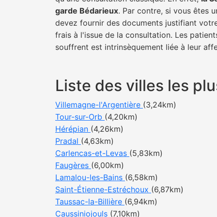
garde Bédarieux
. Par contre, si vous êtes 
devez fournir des documents justifiant votr
frais à l'issue de la consultation. Les pati
souffrent est intrinsèquement liée à leur af
Liste des villes les 
Villemagne-l'Argentière
(3,24km)
Tour-sur-Orb
(4,20km)
Hérépian
(4,26km)
Pradal
(4,63km)
Carlencas-et-Levas
(5,83km)
Faugères
(6,00km)
Lamalou-les-Bains
(6,58km)
Saint-Étienne-Estréchoux
(6,87km)
Taussac-la-Billière
(6,94km)
Caussiniojouls
(7,10km)