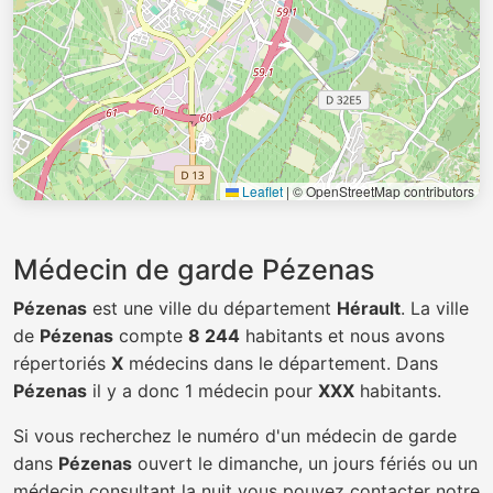
Leaflet
|
© OpenStreetMap contributors
Médecin de garde Pézenas
Pézenas
est une ville du département
Hérault
. La ville
de
Pézenas
compte
8 244
habitants et nous avons
répertoriés
X
médecins dans le département. Dans
Pézenas
il y a donc 1 médecin pour
XXX
habitants.
Si vous recherchez le numéro d'un médecin de garde
dans
Pézenas
ouvert le dimanche, un jours fériés ou un
médecin consultant la nuit vous pouvez contacter notre