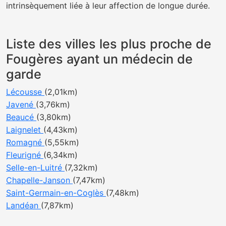
intrinsèquement liée à leur affection de longue durée.
Liste des villes les plus proche de
Fougères ayant un médecin de
garde
Lécousse
(2,01km)
Javené
(3,76km)
Beaucé
(3,80km)
Laignelet
(4,43km)
Romagné
(5,55km)
Fleurigné
(6,34km)
Selle-en-Luitré
(7,32km)
Chapelle-Janson
(7,47km)
Saint-Germain-en-Coglès
(7,48km)
Landéan
(7,87km)