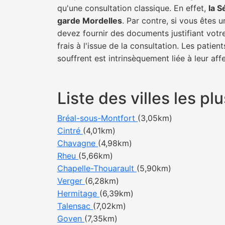
qu'une consultation classique. En effet,
la S
garde Mordelles
. Par contre, si vous êtes 
devez fournir des documents justifiant votr
frais à l'issue de la consultation. Les pati
souffrent est intrinsèquement liée à leur af
Liste des villes les 
Bréal-sous-Montfort
(3,05km)
Cintré
(4,01km)
Chavagne
(4,98km)
Rheu
(5,66km)
Chapelle-Thouarault
(5,90km)
Verger
(6,28km)
Hermitage
(6,39km)
Talensac
(7,02km)
Goven
(7,35km)