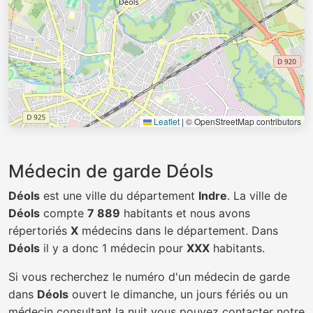
Leaflet
|
© OpenStreetMap contributors
Médecin de garde Déols
Déols
est une ville du département
Indre
. La ville de
Déols
compte
7 889
habitants et nous avons
répertoriés
X
médecins dans le département. Dans
Déols
il y a donc 1 médecin pour
XXX
habitants.
Si vous recherchez le numéro d'un médecin de garde
dans
Déols
ouvert le dimanche, un jours fériés ou un
médecin consultant la nuit vous pouvez contacter notre