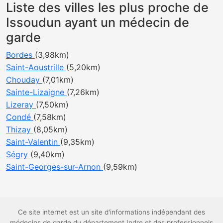
Liste des villes les plus proche de
Issoudun ayant un médecin de
garde
Bordes
(3,98km)
Saint-Aoustrille
(5,20km)
Chouday
(7,01km)
Sainte-Lizaigne
(7,26km)
Lizeray
(7,50km)
Condé
(7,58km)
Thizay
(8,05km)
Saint-Valentin
(9,35km)
Ségry
(9,40km)
Saint-Georges-sur-Arnon
(9,59km)
Ce site internet est un site d'informations indépendant des
médecins de garde du département Indre et des professionnels