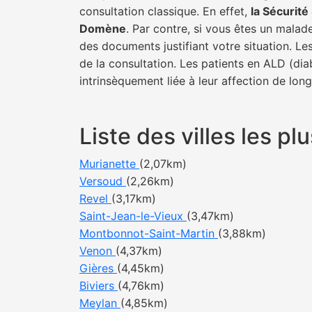
consultation classique. En effet,
la Sécurit
Domène
. Par contre, si vous êtes un malad
des documents justifiant votre situation. Le
de la consultation. Les patients en ALD (di
intrinsèquement liée à leur affection de lon
Liste des villes les 
Murianette
(2,07km)
Versoud
(2,26km)
Revel
(3,17km)
Saint-Jean-le-Vieux
(3,47km)
Montbonnot-Saint-Martin
(3,88km)
Venon
(4,37km)
Gières
(4,45km)
Biviers
(4,76km)
Meylan
(4,85km)