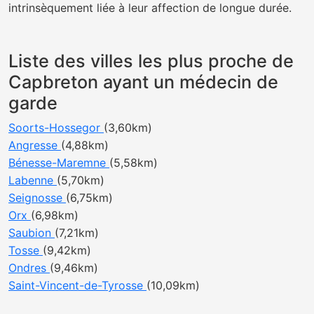
intrinsèquement liée à leur affection de longue durée.
Liste des villes les plus proche de
Capbreton ayant un médecin de
garde
Soorts-Hossegor
(3,60km)
Angresse
(4,88km)
Bénesse-Maremne
(5,58km)
Labenne
(5,70km)
Seignosse
(6,75km)
Orx
(6,98km)
Saubion
(7,21km)
Tosse
(9,42km)
Ondres
(9,46km)
Saint-Vincent-de-Tyrosse
(10,09km)