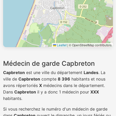
Leaflet
|
© OpenStreetMap contributors
Médecin de garde Capbreton
Capbreton
est une ville du département
Landes
. La
ville de
Capbreton
compte
8 396
habitants et nous
avons répertoriés
X
médecins dans le département.
Dans
Capbreton
il y a donc 1 médecin pour
XXX
habitants.
Si vous recherchez le numéro d'un médecin de garde
dans
Capbreton
ouvert le dimanche, un jours fériés ou