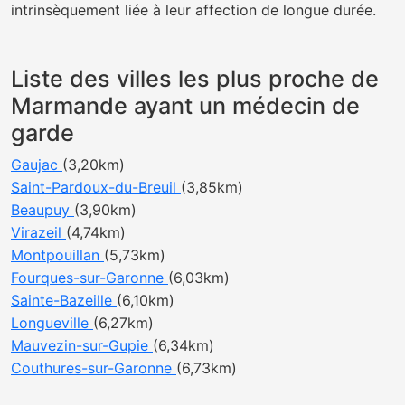
intrinsèquement liée à leur affection de longue durée.
Liste des villes les plus proche de
Marmande ayant un médecin de
garde
Gaujac
(3,20km)
Saint-Pardoux-du-Breuil
(3,85km)
Beaupuy
(3,90km)
Virazeil
(4,74km)
Montpouillan
(5,73km)
Fourques-sur-Garonne
(6,03km)
Sainte-Bazeille
(6,10km)
Longueville
(6,27km)
Mauvezin-sur-Gupie
(6,34km)
Couthures-sur-Garonne
(6,73km)