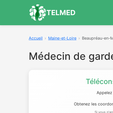
TELMED
Accueil
Maine-et-Loire
Beaupréau-en-
Médecin de gar
Télécon
Appelez
Obtenez les coordon
Si vous n'a