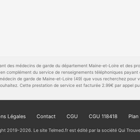
ndant des médecins de garde du département Maine-et-Loire et des pr
tif, en complément du service de renseignements téléphoniques payant 
 médecin de garde de Maine-et-Loire (49) que vous recherchez pour v
 souhaitez. Cette prestation de service est facturée 2.99€ par appel p
ns Légales
Contact
CGU
CGU 118418
Plan 
ht 2019-2026. Le site Telmed.fr est édité par la société Qui Trou