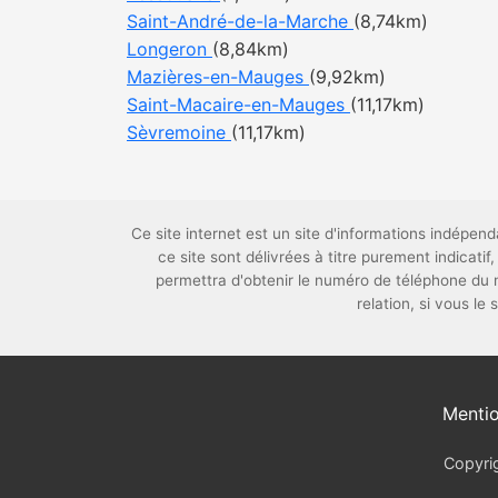
Saint-André-de-la-Marche
(8,74km)
Longeron
(8,84km)
Mazières-en-Mauges
(9,92km)
Saint-Macaire-en-Mauges
(11,17km)
Sèvremoine
(11,17km)
Ce site internet est un site d'informations indépe
ce site sont délivrées à titre purement indica
permettra d'obtenir le numéro de téléphone du
relation, si vous le
Mentio
Copyrig