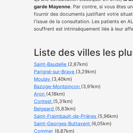
garde Mayenne
. Par contre, si vous êtes u
fournir des documents justifiant votre situa
l'issue de la consultation. Les patients en 
souffrent est intrinsèquement liée à leur af
Liste des villes les 
Saint-Baudelle
(2,67km)
Parigné-sur-Braye
(3,29km)
Moulay
(3,40km)
Bazoge-Montpinçon
(3,91km)
Aron
(4,18km)
Contest
(5,31km)
Belgeard
(5,83km)
Saint-Fraimbault-de-Prières
(5,96km)
Saint-Georges-Buttavent
(6,05km)
Commer
(6,87km)