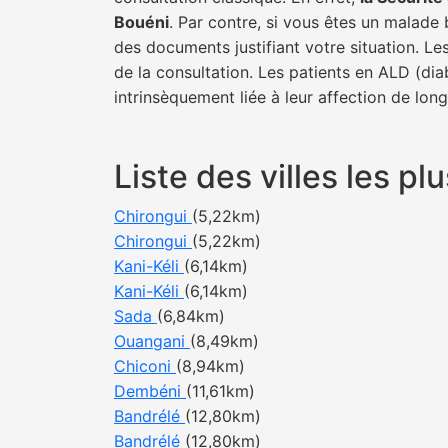
Bouéni
. Par contre, si vous êtes un malade 
des documents justifiant votre situation. Le
de la consultation. Les patients en ALD (di
intrinsèquement liée à leur affection de lon
Liste des villes les 
Chirongui
(5,22km)
Chirongui
(5,22km)
Kani-Kéli
(6,14km)
Kani-Kéli
(6,14km)
Sada
(6,84km)
Ouangani
(8,49km)
Chiconi
(8,94km)
Dembéni
(11,61km)
Bandrélé
(12,80km)
Bandrélé
(12,80km)