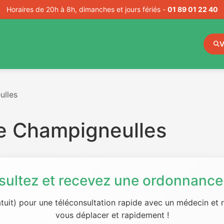
Horaires de 20h à 8h, dimanches et jours fériés -
01 89 01 22 40
V
ulles
e Champigneulles
sultez et recevez une ordonnance 
tuit) pour une téléconsultation rapide avec un médecin et
vous déplacer et rapidement !