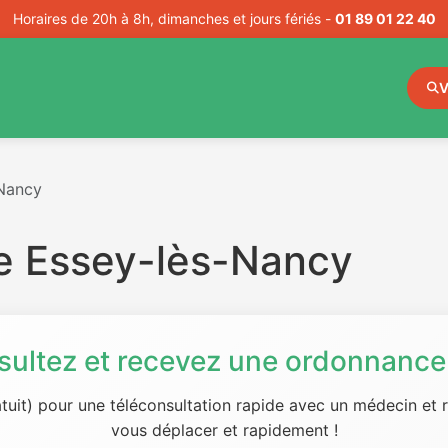
Horaires de 20h à 8h, dimanches et jours fériés -
01 89 01 22 40
V
Nancy
e Essey-lès-Nancy
sultez et recevez une ordonnance 
tuit) pour une téléconsultation rapide avec un médecin et
vous déplacer et rapidement !