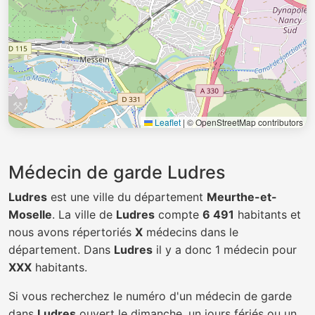
Leaflet
|
© OpenStreetMap contributors
Médecin de garde Ludres
Ludres
est une ville du département
Meurthe-et-
Moselle
. La ville de
Ludres
compte
6 491
habitants et
nous avons répertoriés
X
médecins dans le
département. Dans
Ludres
il y a donc 1 médecin pour
XXX
habitants.
Si vous recherchez le numéro d'un médecin de garde
dans
Ludres
ouvert le dimanche, un jours fériés ou un