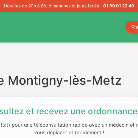
Horaires de 20h à 8h, dimanches et jours fériés -
01 89 01 22 40
V
e Montigny-lès-Metz
sultez et recevez une ordonnance 
tuit) pour une téléconsultation rapide avec un médecin et
vous déplacer et rapidement !