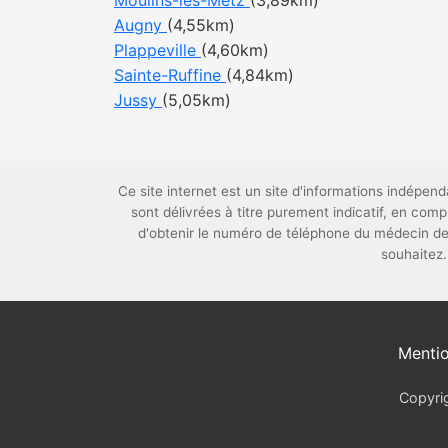
Moulins-lès-Metz
(3,89km)
Augny
(4,55km)
Plappeville
(4,60km)
Sainte-Ruffine
(4,84km)
Jussy
(5,05km)
Ce site internet est un site d'informations indépe
sont délivrées à titre purement indicatif, en co
d'obtenir le numéro de téléphone du médecin de 
souhaitez.
Mentio
Copyrig