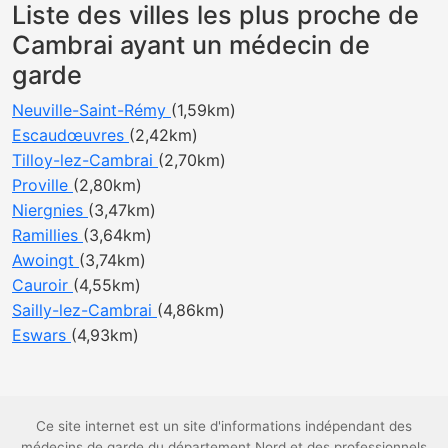
Liste des villes les plus proche de
Cambrai ayant un médecin de
garde
Neuville-Saint-Rémy
(1,59km)
Escaudœuvres
(2,42km)
Tilloy-lez-Cambrai
(2,70km)
Proville
(2,80km)
Niergnies
(3,47km)
Ramillies
(3,64km)
Awoingt
(3,74km)
Cauroir
(4,55km)
Sailly-lez-Cambrai
(4,86km)
Eswars
(4,93km)
Ce site internet est un site d'informations indépendant des
médecins de garde du département Nord et des professionnels