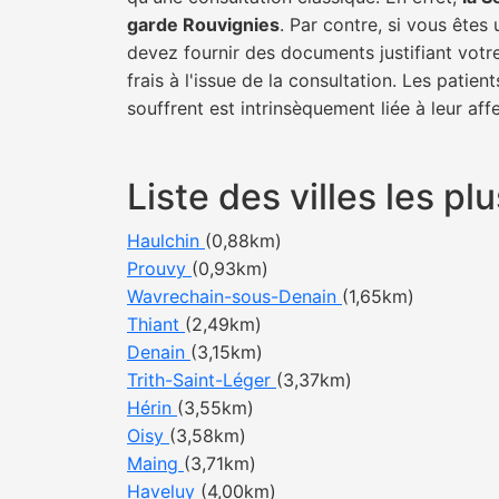
garde Rouvignies
. Par contre, si vous êtes
devez fournir des documents justifiant votr
frais à l'issue de la consultation. Les pati
souffrent est intrinsèquement liée à leur af
Liste des villes les 
Haulchin
(0,88km)
Prouvy
(0,93km)
Wavrechain-sous-Denain
(1,65km)
Thiant
(2,49km)
Denain
(3,15km)
Trith-Saint-Léger
(3,37km)
Hérin
(3,55km)
Oisy
(3,58km)
Maing
(3,71km)
Haveluy
(4,00km)