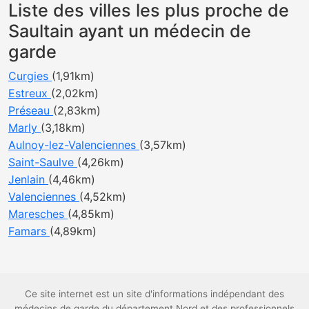
Liste des villes les plus proche de
Saultain ayant un médecin de
garde
Curgies
(1,91km)
Estreux
(2,02km)
Préseau
(2,83km)
Marly
(3,18km)
Aulnoy-lez-Valenciennes
(3,57km)
Saint-Saulve
(4,26km)
Jenlain
(4,46km)
Valenciennes
(4,52km)
Maresches
(4,85km)
Famars
(4,89km)
Ce site internet est un site d'informations indépendant des
médecins de garde du département Nord et des professionnels