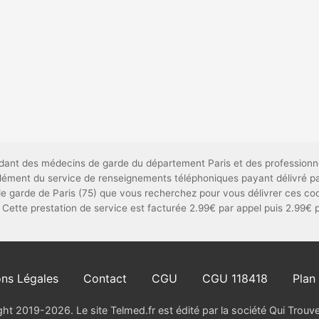
endant des médecins de garde du département Paris et des professionn
mplément du service de renseignements téléphoniques payant délivré 
e garde de Paris (75) que vous recherchez pour vous délivrer ces coor
 Cette prestation de service est facturée 2.99€ par appel puis 2.99€ 
ns Légales
Contact
CGU
CGU 118418
Plan 
ht 2019-2026. Le site Telmed.fr est édité par la société Qui Trou