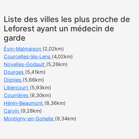
Liste des villes les plus proche de
Leforest ayant un médecin de
garde
Évin-Malmaison
(2,02km)
Courcelles-lès-Lens
(4,02km)
Noyelles-Godault
(5,26km)
Dourges
(5,41km)
Oignies
(5,66km)
Libercourt
(5,93km)
Courrières
(8,30km)
Hénin-Beaumont
(8,36km)
Carvin
(9,28km)
Montigny-en-Gohelle
(9,34km)