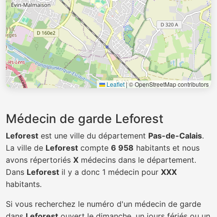
Leaflet
|
© OpenStreetMap contributors
Médecin de garde Leforest
Leforest
est une ville du département
Pas-de-Calais
.
La ville de
Leforest
compte
6 958
habitants et nous
avons répertoriés
X
médecins dans le département.
Dans
Leforest
il y a donc 1 médecin pour
XXX
habitants.
Si vous recherchez le numéro d'un médecin de garde
dans
Leforest
ouvert le dimanche, un jours fériés ou un