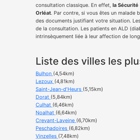
consultation classique. En effet,
la Sécurit
Orléat
. Par contre, si vous êtes un malade b
des documents justifiant votre situation. Le
de la consultation. Les patients en ALD (di
intrinsèquement liée à leur affection de lon
Liste des villes les p
Bulhon
(4,54km)
Lezoux
(4,81km)
Saint-Jean-d'Heurs
(5,15km)
Dorat
(5,84km)
Culhat
(6,46km)
Noalhat
(6,64km)
Crevant-Laveine
(6,70km)
Peschadoires
(6,82km)
Vinzelles
(7,48km)