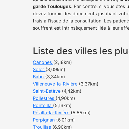
garde Toulouges
. Par contre, si vous êtes
devez fournir des documents justifiant votr
frais à l'issue de la consultation. Les pati
souffrent est intrinsèquement liée à leur af
Liste des villes les 
Canohès
(2,18km)
Soler
(3,09km)
Baho
(3,34km)
Villeneuve-la-Rivière
(3,37km)
Saint-Estève
(4,42km)
Pollestres
(4,90km)
Ponteilla
(5,16km)
Pézilla-la-Rivière
(5,55km)
Perpignan
(6,01km)
Trouillas
(6,90km)