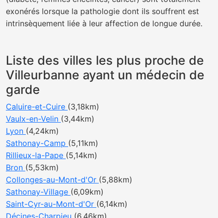
exonérés lorsque la pathologie dont ils souffrent est
intrinsèquement liée à leur affection de longue durée.
Liste des villes les plus proche de
Villeurbanne ayant un médecin de
garde
Caluire-et-Cuire
(3,18km)
Vaulx-en-Velin
(3,44km)
Lyon
(4,24km)
Sathonay-Camp
(5,11km)
Rillieux-la-Pape
(5,14km)
Bron
(5,53km)
Collonges-au-Mont-d'Or
(5,88km)
Sathonay-Village
(6,09km)
Saint-Cyr-au-Mont-d'Or
(6,14km)
Décines-Charpieu
(6,46km)