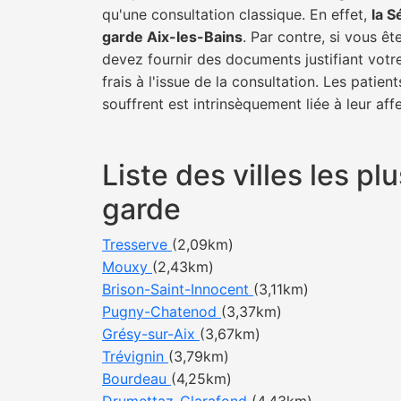
qu'une consultation classique. En effet,
la S
garde Aix-les-Bains
. Par contre, si vous ê
devez fournir des documents justifiant votr
frais à l'issue de la consultation. Les pati
souffrent est intrinsèquement liée à leur af
Liste des villes les p
garde
Tresserve
(2,09km)
Mouxy
(2,43km)
Brison-Saint-Innocent
(3,11km)
Pugny-Chatenod
(3,37km)
Grésy-sur-Aix
(3,67km)
Trévignin
(3,79km)
Bourdeau
(4,25km)