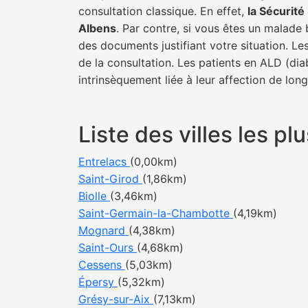
consultation classique. En effet,
la Sécurit
Albens
. Par contre, si vous êtes un malade 
des documents justifiant votre situation. Le
de la consultation. Les patients en ALD (di
intrinsèquement liée à leur affection de lon
Liste des villes les 
Entrelacs
(0,00km)
Saint-Girod
(1,86km)
Biolle
(3,46km)
Saint-Germain-la-Chambotte
(4,19km)
Mognard
(4,38km)
Saint-Ours
(4,68km)
Cessens
(5,03km)
Épersy
(5,32km)
Grésy-sur-Aix
(7,13km)