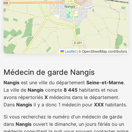
Leaflet
|
© OpenStreetMap contributors
Médecin de garde Nangis
Nangis
est une ville du département
Seine-et-Marne
.
La ville de
Nangis
compte
8 445
habitants et nous
avons répertoriés
X
médecins dans le département.
Dans
Nangis
il y a donc 1 médecin pour
XXX
habitants.
Si vous recherchez le numéro d'un médecin de garde
dans
Nangis
ouvert le dimanche, un jours fériés ou un
médecin consultant la nuit vous pouvez contacter notre