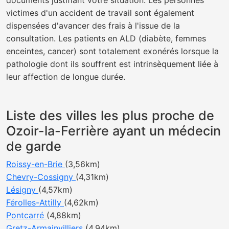
documents justifiant votre situation. Les personnes
victimes d'un accident de travail sont également
dispensées d'avancer des frais à l'issue de la
consultation. Les patients en ALD (diabète, femmes
enceintes, cancer) sont totalement exonérés lorsque la
pathologie dont ils souffrent est intrinsèquement liée à
leur affection de longue durée.
Liste des villes les plus proche de
Ozoir-la-Ferrière ayant un médecin
de garde
Roissy-en-Brie
(3,56km)
Chevry-Cossigny
(4,31km)
Lésigny
(4,57km)
Férolles-Attilly
(4,62km)
Pontcarré
(4,88km)
Gretz-Armainvilliers
(4,94km)